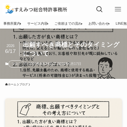
事務所案内
サービス内容
ご依頼までの流れ
お問い合わせ
LINE
出願すべき商標とそのタイミング
2026
6/17
について
2025年9月24日
2026年6月17日
ブログ
ホーム
ブログ