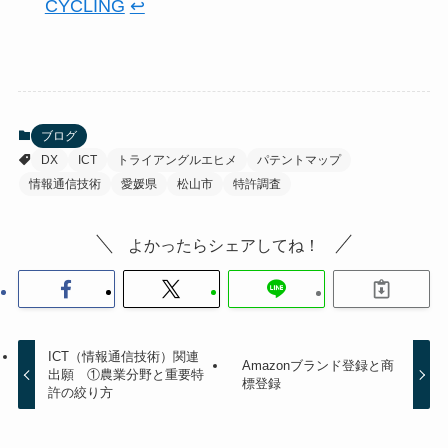
CYCLING
↩︎
ブログ
DX
ICT
トライアングルエヒメ
パテントマップ
情報通信技術
愛媛県
松山市
特許調査
よかったらシェアしてね！
ICT（情報通信技術）関連
Amazonブランド登録と商
出願 ①農業分野と重要特
標登録
許の絞り方