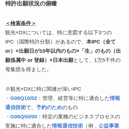
特許出願状況の俯瞰
＜検索条件＞
観光×DXについては、特に意図する以下3つの
IPC（国際特許分類）があるので、
本IPC（全て
or）×出願日が10年以内のもの×「生」のもの（出
願係属中 or 登録）×日本出願
として、1万5千件の
母集団を得ました。
※観光×DXに特に関連が深いIPC
・
G06Q10/02
：管理、経営等に特に適合した
情報
通信技術
で、
予約のため
のもの
・
G06Q50/00
：特定の業種のビジネスプロセスの
実施に特に適合した
情報通信技術
（例．
公益事業