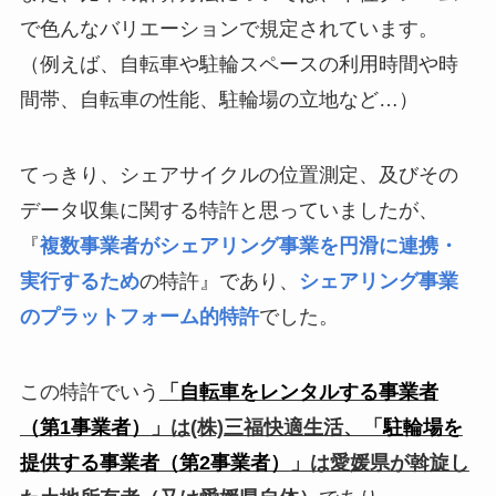
で色んなバリエーションで規定されています。
（例えば、自転車や駐輪スペースの利用時間や時
間帯、自転車の性能、駐輪場の立地など…）
てっきり、シェアサイクルの位置測定、及びその
データ収集に関する特許と思っていましたが、
『
複数事業者がシェアリング事業を円滑に連携・
実行するため
の特許』であり、
シェアリング事業
のプラットフォーム的特許
でした。
この特許でいう
「
自転車をレンタルする事業者
（第1事業者）
」は(株)三福快適生活
、「
駐輪場を
提供する事業者（第2事業者）
」は愛媛県が斡旋し