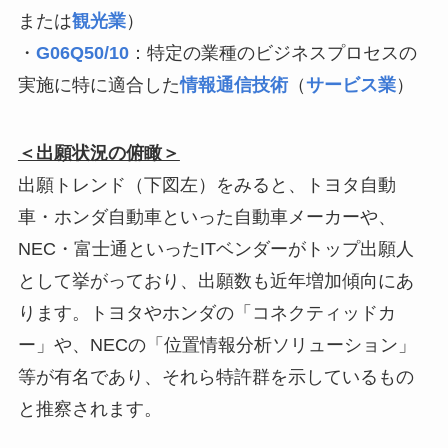
または
観光業
）
・
G06Q50/10
：特定の業種のビジネスプロセスの
実施に特に適合した
情報通信技術
（
サービス業
）
＜出願状況の俯瞰＞
出願トレンド（下図左）をみると、トヨタ自動
車・ホンダ自動車といった自動車メーカーや、
NEC・富士通といったITベンダーがトップ出願人
として挙がっており、出願数も近年増加傾向にあ
ります。トヨタやホンダの「コネクティッドカ
ー」や、NECの「位置情報分析ソリューション」
等が有名であり、それら特許群を示しているもの
と推察されます。