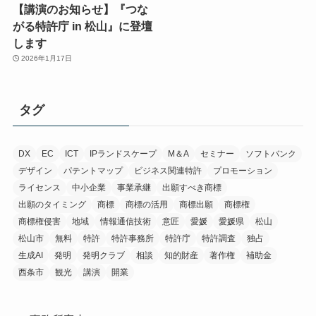
【講演のお知らせ】『つな
がる特許庁 in 松山』に登壇
します
2026年1月17日
タグ
DX
EC
ICT
IPランドスケープ
M＆A
セミナー
ソフトバンク
デザイン
パテントマップ
ビジネス関連特許
プロモーション
ライセンス
中小企業
事業承継
出願すべき商標
出願のタイミング
商標
商標の活用
商標出願
商標権
商標権侵害
地域
情報通信技術
意匠
愛媛
愛媛県
松山
松山市
無料
特許
特許事務所
特許庁
特許調査
独占
生成AI
発明
発明クラブ
相談
知的財産
著作権
補助金
西条市
観光
講演
開業