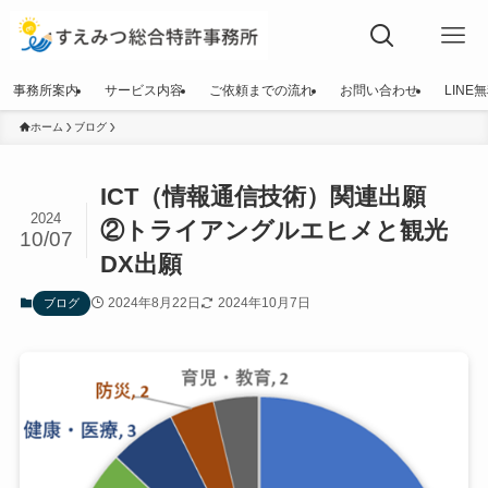
事務所案内
サービス内容
ご依頼までの流れ
お問い合わせ
LINE
ホーム
ブログ
ICT（情報通信技術）関連出願
2024
②トライアングルエヒメと観光
10/07
DX出願
2024年8月22日
2024年10月7日
ブログ